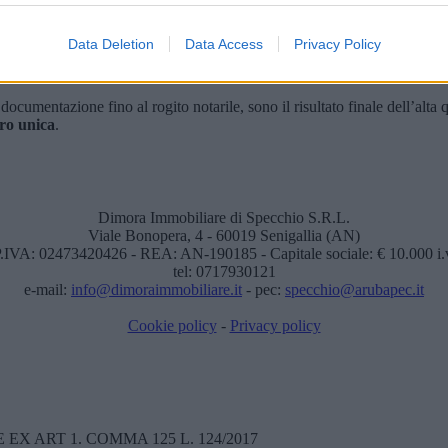
re, è in grado di assistere i propri clienti fin dai primi passi, propone
Data Deletion
Data Access
Privacy Policy
ta documentazione fino al rogito notarile, sono il risultato finale dell’alta
ro unica
.
Dimora Immobiliare di Specchio S.R.L.
Viale Bonopera, 4 - 60019 Senigallia (AN)
.IVA: 02473420426 - REA: AN-190185 - Capitale sociale: € 10.000 i.
tel: 0717930121
e-mail:
info@dimoraimmobiliare.it
- pec:
specchio@arubapec.it
Cookie policy
-
Privacy policy
X ART 1. COMMA 125 L. 124/2017