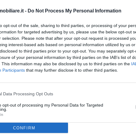
biliare.it -
Do Not Process My Personal Information
to opt-out of the sale, sharing to third parties, or processing of your per
formation for targeted advertising by us, please use the below opt-out s
r selection. Please note that after your opt-out request is processed y
eing interest-based ads based on personal information utilized by us or
disclosed to third parties prior to your opt-out. You may separately opt-
losure of your personal information by third parties on the IAB’s list of
. This information may also be disclosed by us to third parties on the
IA
Participants
that may further disclose it to other third parties.
l Data Processing Opt Outs
 le famiglie a
vendere e comprare il bene più importante
per loro:
l
to opt-out of processing my Personal Data for Targeted
ing.
In
alore dal punto di vista economico ma anche quello affettivo. La qualità 
CONFIRM