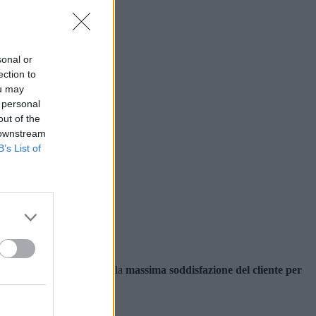
sonal or
ection to
ou may
 personal
out of the
 downstream
B’s List of
a casa
.
del nostro servizio tende alla
massima soddisfazione del cliente per