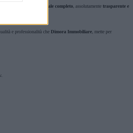
ndo
un servizio professionale completo
, assolutamente
trasparente e
 qualità e professionalità che
Dimora Immobiliare
, mette per
v.