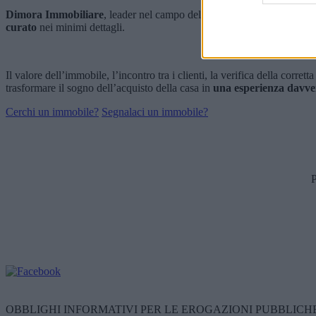
Dimora Immobiliare
, leader nel campo dell’intermediazione immobilia
curato
nei minimi dettagli.
Il valore dell’immobile, l’incontro tra i clienti, la verifica della corret
trasformare il sogno dell’acquisto della casa in
una esperienza davve
Cerchi un immobile?
Segnalaci un immobile?
P
OBBLIGHI INFORMATIVI PER LE EROGAZIONI PUBBLICHE E