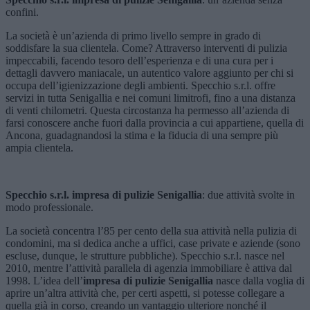
confini.
La società è un’azienda di primo livello sempre in grado di
soddisfare la sua clientela. Come? Attraverso interventi di pulizia
impeccabili, facendo tesoro dell’esperienza e di una cura per i
dettagli davvero maniacale, un autentico valore aggiunto per chi si
occupa dell’igienizzazione degli ambienti. Specchio s.r.l. offre
servizi in tutta Senigallia e nei comuni limitrofi, fino a una distanza
di venti chilometri. Questa circostanza ha permesso all’azienda di
farsi conoscere anche fuori dalla provincia a cui appartiene, quella di
Ancona, guadagnandosi la stima e la fiducia di una sempre più
ampia clientela.
Specchio s.r.l. impresa di pulizie Senigallia
: due attività svolte in
modo professionale.
La società concentra l’85 per cento della sua attività nella pulizia di
condomini, ma si dedica anche a uffici, case private e aziende (sono
escluse, dunque, le strutture pubbliche). Specchio s.r.l. nasce nel
2010, mentre l’attività parallela di agenzia immobiliare è attiva dal
1998. L’idea dell’
impresa di pulizie Senigallia
nasce dalla voglia di
aprire un’altra attività che, per certi aspetti, si potesse collegare a
quella già in corso, creando un vantaggio ulteriore nonché il