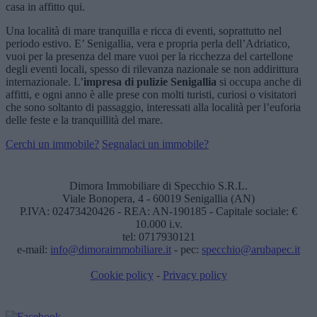
casa in affitto qui.
Una località di mare tranquilla e ricca di eventi, soprattutto nel
periodo estivo. E’ Senigallia, vera e propria perla dell’Adriatico,
vuoi per la presenza del mare vuoi per la ricchezza del cartellone
degli eventi locali, spesso di rilevanza nazionale se non addirittura
internazionale. L’
impresa di pulizie Senigallia
si occupa anche di
affitti, e ogni anno è alle prese con molti turisti, curiosi o visitatori
che sono soltanto di passaggio, interessati alla località per l’euforia
delle feste e la tranquillità del mare.
Cerchi un immobile?
Segnalaci un immobile?
Dimora Immobiliare di Specchio S.R.L.
Viale Bonopera, 4 - 60019 Senigallia (AN)
P.IVA: 02473420426 - REA: AN-190185 - Capitale sociale: €
10.000 i.v.
tel: 0717930121
e-mail:
info@dimoraimmobiliare.it
- pec:
specchio@arubapec.it
Cookie policy
-
Privacy policy