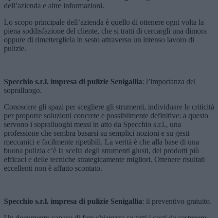
dell’azienda e altre informazioni.
Lo scopo principale dell’azienda è quello di ottenere ogni volta la
piena soddisfazione del cliente, che si tratti di cercargli una dimora
oppure di rimettergliela in sesto attraverso un intenso lavoro di
pulizie.
Specchio s.r.l. impresa di pulizie Senigallia
: l’importanza del
sopralluogo.
Conoscere gli spazi per scegliere gli strumenti, individuare le criticità
per proporre soluzioni concrete e possibilmente definitive: a questo
servono i sopralluoghi messi in atto da Specchio s.r.l., una
professione che sembra basarsi su semplici nozioni e su gesti
meccanici e facilmente ripetibili. La verità è che alla base di una
buona pulizia c’è la scelta degli strumenti giusti, dei prodotti più
efficaci e delle tecniche strategicamente migliori. Ottenere risultati
eccellenti non è affatto scontato.
Specchio s.r.l. impresa di pulizie Senigallia
: il preventivo gratuito.
Un documento capace di fare chiarezza su tutti i costi da sostenere,