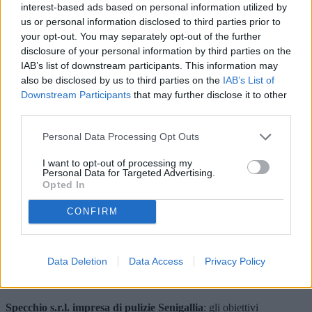
interest-based ads based on personal information utilized by
Il team dell’impresa è formato da pulitori qualificati e altamente
us or personal information disclosed to third parties prior to
professionali. Il gruppo di lavoro è composto da undici persone,
your opt-out. You may separately opt-out of the further
sempre in grado di garantire un’ottima igienizzazione di ogni
disclosure of your personal information by third parties on the
ambiente. L’esperienza dello staff è uno dei valori aggiunti
dell’
impresa di pulizie Senigallia
.
IAB’s list of downstream participants. This information may
also be disclosed by us to third parties on the
IAB’s List of
Downstream Participants
that may further disclose it to other
third parties.
Specchio s.r.l. impresa di pulizie Senigallia
: l’attività di agenzia
immobiliare.
Personal Data Processing Opt Outs
Il grande impegno dell’azienda marchigiana nasce in un ambito
diverso da quelle della tipica
impresa di pulizie Senigallia
, anche se
I want to opt-out of processing my
il collegamento è immediato e facilmente intuibile. In veste di
Personal Data for Targeted Advertising.
Opted In
“Dimora Immobiliare”, l’azienda ha avviato la propria attività nel
1998, in qualità di agenzia in grado di trovare case o altre
sistemazione anche ai clienti più esigenti, in un contesto abitativo e
CONFIRM
turistico di primo livello come quello senigalliese, ricco di occasioni
di svago e di divertimento anche grazie alla vicinanza del mare.
Anche in questo caso si può fare affidamento sulla professionalità di
un team disponibile a all’avanguardia.
Data Deletion
Data Access
Privacy Policy
Specchio s.r.l. impresa di pulizie Senigallia
: gli obiettivi