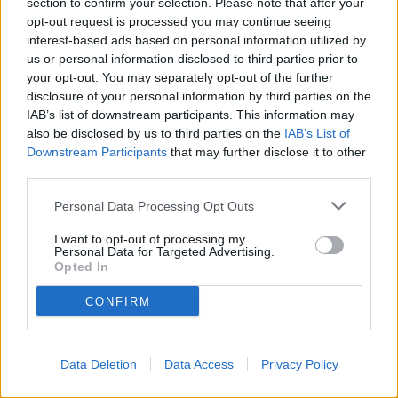
section to confirm your selection. Please note that after your
Cliccare su
Cookie
.
opt-out request is processed you may continue seeing
Da qui Lei può:
interest-based ads based on personal information utilized by
Attivare i cookie: attivare l'opzione accanto a "Blocc
us or personal information disclosed to third parties prior to
Disattivare i cookie: disattivare l'opzione
Consenti a
your opt-out. You may separately opt-out of the further
Per maggiori informazioni visitare la pagina
https://support.g
disclosure of your personal information by third parties on the
IAB’s list of downstream participants. This information may
Mozilla Firefox
also be disclosed by us to third parties on the
IAB’s List of
Eseguire il Browser Mozilla Firefox
Downstream Participants
that may further disclose it to other
Fare click sul menù presente nella barra degli strumenti d
third parties.
Selezionare il menù Opzioni
Selezionare il pannello Privacy e Sicurezza
Personal Data Processing Opt Outs
Spostarsi alla sezione Cronologia
Alla voce Impostazioni cronologia: selezionare utilizza 
I want to opt-out of processing my
Per attivare i cookie, contrassegnare la voce Accetta i coo
Personal Data for Targeted Advertising.
Opted In
Per maggiori informazioni visitare la pagina
https://support.m
CONFIRM
Internet Explorer
In Internet Explorer selezionare il pulsante Strumenti e q
Selezionare la scheda Privacy, in Impostazioni selezionare
Data Deletion
Data Access
Privacy Policy
Per maggiori informazioni visitare la pagina
https://support.mi