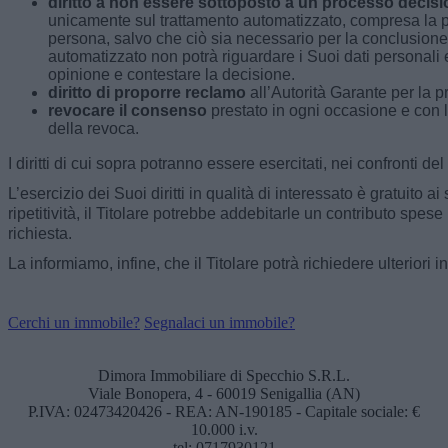
diritto a non essere sottoposto a un processo decis
unicamente sul trattamento automatizzato, compresa la pr
persona, salvo che ciò sia necessario per la conclusione
automatizzato non potrà riguardare i Suoi dati personali 
opinione e contestare la decisione.
diritto di proporre reclamo
all’Autorità Garante per la p
revocare il consenso
prestato in ogni occasione e con la
della revoca.
I diritti di cui sopra potranno essere esercitati, nei confronti del
L’esercizio dei Suoi diritti in qualità di interessato è gratuito
ripetitività, il Titolare potrebbe addebitarle un contributo spes
richiesta.
La informiamo, infine, che il Titolare potrà richiedere ulteriori 
Cerchi un immobile?
Segnalaci un immobile?
Dimora Immobiliare di Specchio S.R.L.
Viale Bonopera, 4 - 60019 Senigallia (AN)
P.IVA: 02473420426 - REA: AN-190185 - Capitale sociale: €
10.000 i.v.
tel: 0717930121