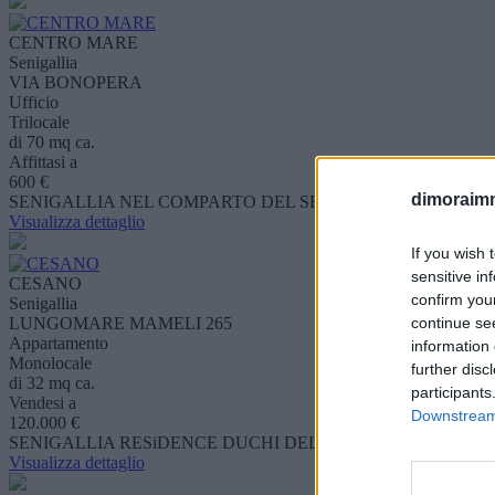
CENTRO MARE
Senigallia
VIA BONOPERA
Ufficio
Trilocale
di 70 mq ca.
Affittasi a
600 €
dimoraimmo
SENIGALLIA NEL COMPARTO DEL SENBHOTEL PIANO DEGLI
Visualizza dettaglio
If you wish 
sensitive in
CESANO
confirm you
Senigallia
LUNGOMARE MAMELI 265
continue se
Appartamento
information 
Monolocale
further disc
di 32 mq ca.
participants
Vendesi a
Downstream 
120.000 €
SENIGALLIA RESiDENCE DUCHI DELLA ROVERE, VENDIA
Visualizza dettaglio