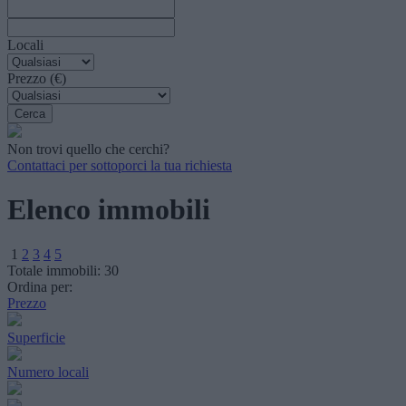
Locali
Prezzo (€)
Non trovi quello che cerchi?
Contattaci per sottoporci la tua richiesta
Elenco immobili
1
2
3
4
5
Totale immobili:
30
Ordina per:
Prezzo
Superficie
Numero locali