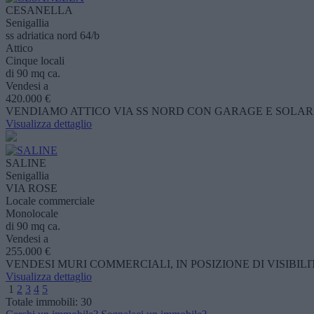
CESANELLA
Senigallia
ss adriatica nord 64/b
Attico
Cinque locali
di 90 mq ca.
Vendesi a
420.000 €
VENDIAMO ATTICO VIA SS NORD CON GARAGE E SOLAR
Visualizza dettaglio
SALINE
Senigallia
VIA ROSE
Locale commerciale
Monolocale
di 90 mq ca.
Vendesi a
255.000 €
VENDESI MURI COMMERCIALI, IN POSIZIONE DI VISIBIL
Visualizza dettaglio
1
2
3
4
5
Totale immobili:
30