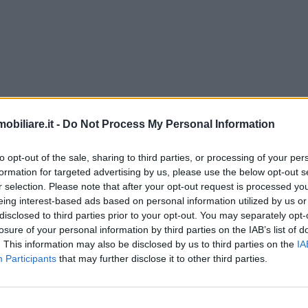
biliare.it -
Do Not Process My Personal Information
 UFFICI AFFITTIAMO LOCALE DI CIRCA MQ70 ; APE IN FA
to opt-out of the sale, sharing to third parties, or processing of your per
formation for targeted advertising by us, please use the below opt-out s
r selection. Please note that after your opt-out request is processed y
eing interest-based ads based on personal information utilized by us or
disclosed to third parties prior to your opt-out. You may separately opt-
losure of your personal information by third parties on the IAB’s list of
. This information may also be disclosed by us to third parties on the
IA
Participants
that may further disclose it to other third parties.
MO IN ESCLUSIVA GRAZIOSO MONOLOCALE POSTO AL PRIM