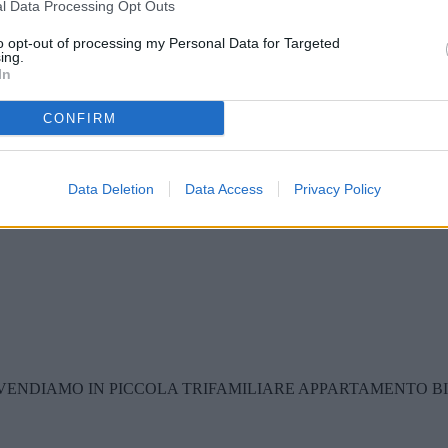
l Data Processing Opt Outs
to opt-out of processing my Personal Data for Targeted
ing.
In
CONFIRM
OVERE AFFITTIAMO PER IL PERIODO ESTIVO ED INVERNA
Data Deletion
Data Access
Privacy Policy
 VENDIAMO IN PICCOLA TRIFAMILIARE APPARTAMENTO B