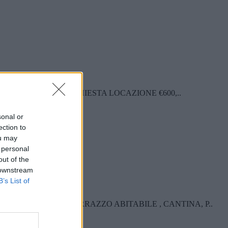
SE DI RILASCO RICHIESTA LOCAZIONE €600,..
sonal or
ection to
ou may
 personal
out of the
 downstream
B’s List of
O PIANO, CON TERRAZZO ABITABILE , CANTINA, P..