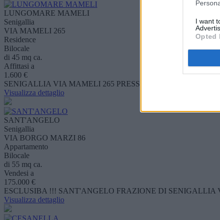
Persona
LUNGOMARE MAMELI
I want 
Senigallia
Advertis
VIA MAMELI 265
Opted 
Residence
Bilocale
di 45 mq ca.
Affittasi a
1.600 €
SENIGALLIA VIA MAMELI 265 PRESSO I DUCHI DELLA R
Visualizza dettaglio
SANT'ANGELO
Senigallia
VIA BORGO MARZI 86
Appartamento
Bilocale
di 55 mq ca.
Vendesi a
175.000 €
ESCLUSIBA !!! SANT'ANGELO FRAZIONE DI SENIGALLIA
Visualizza dettaglio