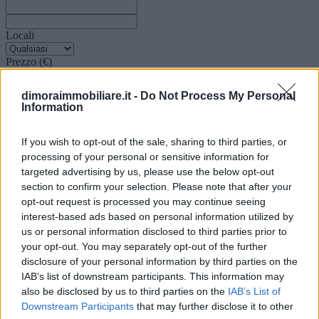
Locali
Prezzo (€)
dimoraimmobiliare.it -
Do Not Process My Personal
Information
Non trovi quello che cerchi?
Contattaci per sottoporci la tua richiesta
If you wish to opt-out of the sale, sharing to third parties, or
processing of your personal or sensitive information for
Studio Antili -
targeted advertising by us, please use the below opt-out
Amministrazione condomini
section to confirm your selection. Please note that after your
opt-out request is processed you may continue seeing
interest-based ads based on personal information utilized by
us or personal information disclosed to third parties prior to
your opt-out. You may separately opt-out of the further
L’attività dello
Studio Antili amministrazioni condominiali
si
disclosure of your personal information by third parties on the
concretizza nell’espletamento delle attività amministrative e
giuridico-contabili necessarie all’amministrazione di stabili
IAB’s list of downstream participants. This information may
condominiali oltre che al coordinamento delle attività tecniche e di
also be disclosed by us to third parties on the
IAB’s List of
intervento finalizzate al mantenimento del livello amministrativo,
Downstream Participants
that may further disclose it to other
tecnico e manutentivo degli edifici condominiali.