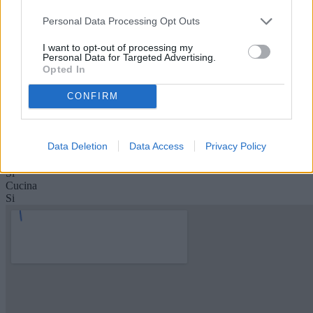
Servizi
Personal Data Processing Opt Outs
1
Balconi
1
I want to opt-out of processing my
Personal Data for Targeted Advertising.
Condizioni
Opted In
Buone condizioni
Riscaldamento
CONFIRM
Autonomo
Arredamento
Si
Ascensore
Data Deletion
Data Access
Privacy Policy
Si
Condizionatore
Si
Cucina
Si