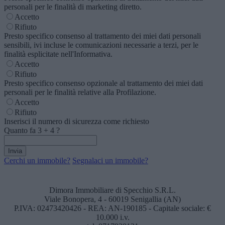
personali per le finalità di marketing diretto.
Accetto
Rifiuto
Presto specifico consenso al trattamento dei miei dati personali
sensibili, ivi incluse le comunicazioni necessarie a terzi, per le
finalità esplicitate nell'Informativa.
Accetto
Rifiuto
Presto specifico consenso opzionale al trattamento dei miei dati
personali per le finalità relative alla Profilazione.
Accetto
Rifiuto
Inserisci il numero di sicurezza come richiesto
Quanto fa
3
+
4
?
Cerchi un immobile?
Segnalaci un immobile?
Dimora Immobiliare di Specchio S.R.L.
Viale Bonopera, 4 - 60019 Senigallia (AN)
P.IVA: 02473420426 - REA: AN-190185 - Capitale sociale: €
10.000 i.v.