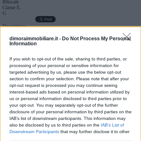
Bilocale
Classe E.
G
Descrizione
Altro
Mappa
dimoraimmobiliare.it -
Do Not Process My Personal
CIN IT042045C2NFIJ42KS Affittiamo nel residence Duchi della
Information
Rovere, grazioso bilocale ELENA posto al terzo piano con
ascensore, fronte mare con splendida vista mare. L'appartamento è
If you wish to opt-out of the sale, sharing to third parties, or
composto da ingresso su soggiorno, angolo cottura con divano letto
processing of your personal or sensitive information for
matrimoniale, camera matrimoniale, bagno con doccia e balcone
abitabile fronte mare. Dotato di aria condizionata, il bilocale può
targeted advertising by us, please use the below opt-out
ospitare fino a 4 persone ed è disponibile per affitto estivo. A partire
section to confirm your selection. Please note that after your
da l€ 1600 per il solo mese di giugno . Contattateci per ulteriori
opt-out request is processed you may continue seeing
informazioni, disponibilità e preventivi. Non forniamo biancheria da
interest-based ads based on personal information utilized by
letto e da bagno. . Classe energetica G.
us or personal information disclosed to third parties prior to
Piano
your opt-out. You may separately opt-out of the further
3° Piano
Anno
disclosure of your personal information by third parties on the
1995
IAB’s list of downstream participants. This information may
Disponibilità
also be disclosed by us to third parties on the
IAB’s List of
Libero
Downstream Participants
that may further disclose it to other
Camere
third parties.
1